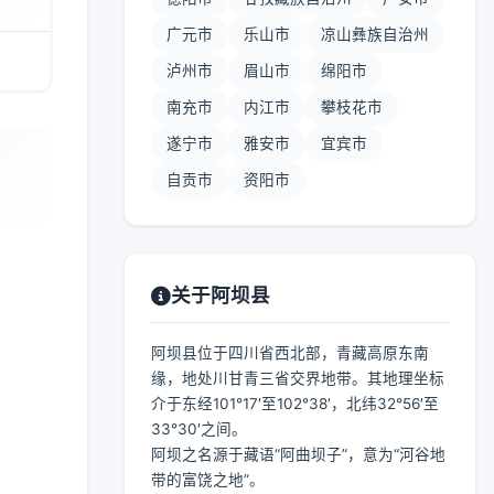
广元市
乐山市
凉山彝族自治州
泸州市
眉山市
绵阳市
南充市
内江市
攀枝花市
遂宁市
雅安市
宜宾市
自贡市
资阳市
关于阿坝县
阿坝县位于四川省西北部，青藏高原东南
缘，地处川甘青三省交界地带。其地理坐标
介于东经101°17′至102°38′，北纬32°56′至
33°30′之间。
阿坝之名源于藏语“阿曲坝子”，意为“河谷地
带的富饶之地”。