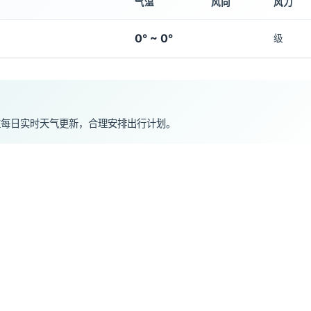
气温
风向
风力
0° ~ 0°
级
注每日实时天气更新，合理安排出行计划。