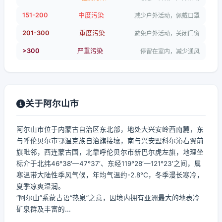
151-200
中度污染
减少户外活动，佩戴口罩
201-300
重度污染
避免户外活动，关闭门窗
>300
严重污染
停留在室内，减少通风
关于阿尔山市
阿尔山市位于内蒙古自治区东北部，地处大兴安岭西南麓，东
与呼伦贝尔市鄂温克族自治旗接壤，南与兴安盟科尔沁右翼前
旗毗邻，西连蒙古国，北靠呼伦贝尔市新巴尔虎左旗，地理坐
标介于北纬46°38′—47°37′、东经119°28′—121°23′之间，属
寒温带大陆性季风气候，年均气温约-2.8℃，冬季漫长寒冷，
夏季凉爽湿润。
“阿尔山”系蒙古语“热泉”之意，因境内拥有亚洲最大的地表冷
矿泉群及丰富的...