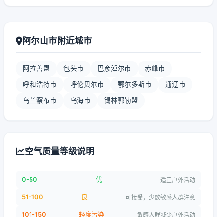
阿尔山市附近城市
阿拉善盟
包头市
巴彦淖尔市
赤峰市
呼和浩特市
呼伦贝尔市
鄂尔多斯市
通辽市
乌兰察布市
乌海市
锡林郭勒盟
空气质量等级说明
0-50
优
适宜户外活动
51-100
良
可接受，少数敏感人群注意
101-150
轻度污染
敏感人群减少户外活动