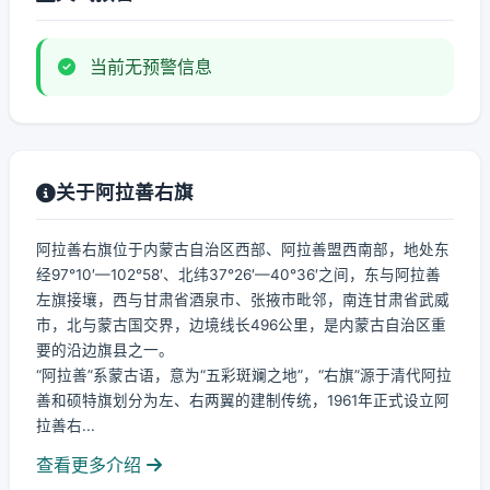
当前无预警信息
关于阿拉善右旗
阿拉善右旗位于内蒙古自治区西部、阿拉善盟西南部，地处东
经97°10′—102°58′、北纬37°26′—40°36′之间，东与阿拉善
左旗接壤，西与甘肃省酒泉市、张掖市毗邻，南连甘肃省武威
市，北与蒙古国交界，边境线长496公里，是内蒙古自治区重
要的沿边旗县之一。
“阿拉善”系蒙古语，意为“五彩斑斓之地”，“右旗”源于清代阿拉
善和硕特旗划分为左、右两翼的建制传统，1961年正式设立阿
拉善右...
查看更多介绍