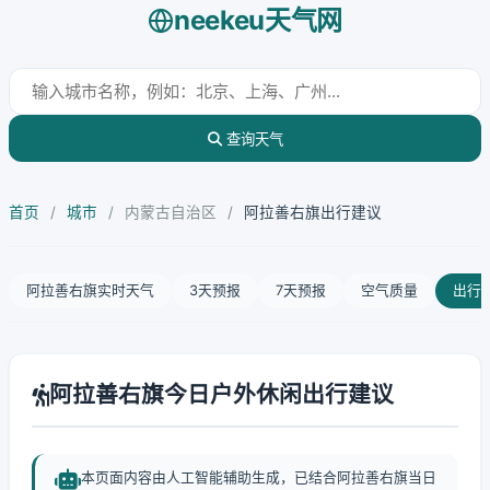
neekeu天气网
查询天气
首页
/
城市
/
内蒙古自治区
/
阿拉善右旗出行建议
阿拉善右旗实时天气
3天预报
7天预报
空气质量
出行
阿拉善右旗今日户外休闲出行建议
本页面内容由人工智能辅助生成，已结合阿拉善右旗当日