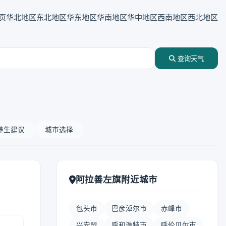
页
华北地区
东北地区
华东地区
华南地区
华中地区
西南地区
西北地区
查询天气
养生建议
城市选择
阿拉善左旗附近城市
包头市
巴彦淖尔市
赤峰市
兴安盟
呼和浩特市
呼伦贝尔市