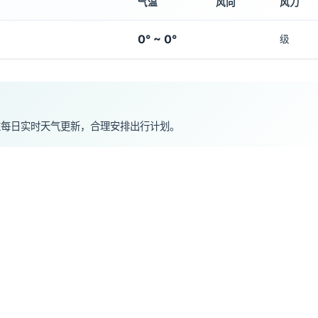
气温
风向
风力
0° ~ 0°
级
注每日实时天气更新，合理安排出行计划。