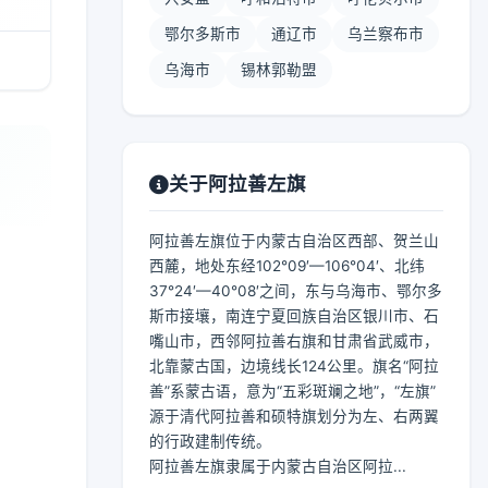
鄂尔多斯市
通辽市
乌兰察布市
乌海市
锡林郭勒盟
关于阿拉善左旗
阿拉善左旗位于内蒙古自治区西部、贺兰山
西麓，地处东经102°09′—106°04′、北纬
37°24′—40°08′之间，东与乌海市、鄂尔多
斯市接壤，南连宁夏回族自治区银川市、石
嘴山市，西邻阿拉善右旗和甘肃省武威市，
北靠蒙古国，边境线长124公里。旗名“阿拉
善”系蒙古语，意为“五彩斑斓之地”，“左旗”
源于清代阿拉善和硕特旗划分为左、右两翼
的行政建制传统。
阿拉善左旗隶属于内蒙古自治区阿拉...