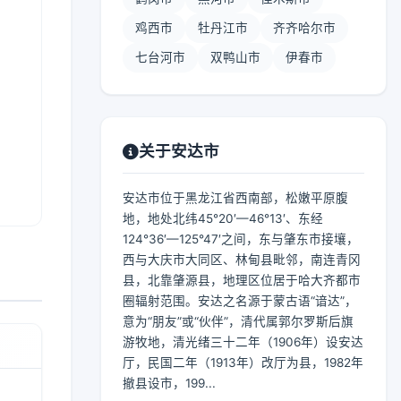
鸡西市
牡丹江市
齐齐哈尔市
七台河市
双鸭山市
伊春市
关于安达市
安达市位于黑龙江省西南部，松嫩平原腹
地，地处北纬45°20′—46°13′、东经
124°36′—125°47′之间，东与肇东市接壤，
西与大庆市大同区、林甸县毗邻，南连青冈
县，北靠肇源县，地理区位居于哈大齐都市
圈辐射范围。安达之名源于蒙古语“谙达”，
意为“朋友”或“伙伴”，清代属郭尔罗斯后旗
游牧地，清光绪三十二年（1906年）设安达
厅，民国二年（1913年）改厅为县，1982年
撤县设市，199...