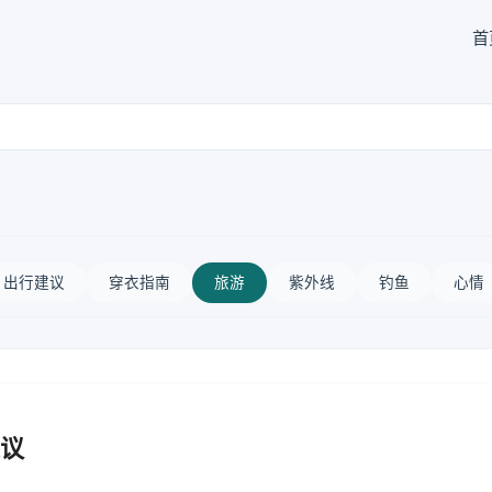
首
出行建议
穿衣指南
旅游
紫外线
钓鱼
心情
议