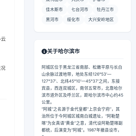
佳木斯市
七台河市
牡丹江市
黑河市
绥化市
大兴安岭地区
多云
关于哈尔滨市
阿城区位于黑龙江省南部、松嫩平原与长白
状况
山余脉过渡地带，地处东经126°53′—
127°37′、北纬45°10′—45°37′之间，东接
宾县，西连双城区，南邻五常市，北靠哈尔
滨市道外区及呼兰区，距哈尔滨市中心约45
公里。
“阿城”之名源于金代皇都“上京会宁府”，其
治所位于今阿城区城南白城遗址，“阿勒楚
喀”为女真语“黄金”之意，清代设阿勒楚喀副
都统，后演变为“阿城”。1987年撤县设市，