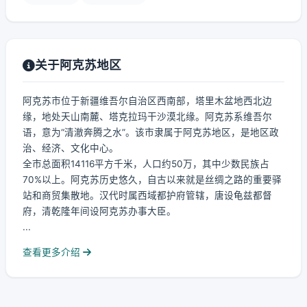
关于阿克苏地区
阿克苏市位于新疆维吾尔自治区西南部，塔里木盆地西北边
缘，地处天山南麓、塔克拉玛干沙漠北缘。阿克苏系维吾尔
语，意为“清澈奔腾之水”。该市隶属于阿克苏地区，是地区政
治、经济、文化中心。
全市总面积14116平方千米，人口约50万，其中少数民族占
70%以上。阿克苏历史悠久，自古以来就是丝绸之路的重要驿
站和商贸集散地。汉代时属西域都护府管辖，唐设龟兹都督
府，清乾隆年间设阿克苏办事大臣。
...
查看更多介绍