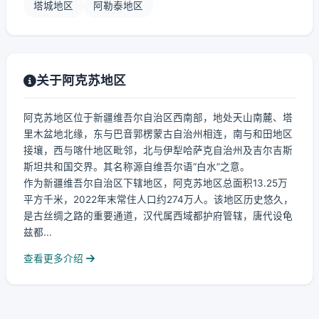
塔城地区
阿勒泰地区
关于阿克苏地区
阿克苏地区位于新疆维吾尔自治区西南部，地处天山南麓、塔
里木盆地北缘，东与巴音郭楞蒙古自治州相连，南与和田地区
接壤，西与喀什地区毗邻，北与伊犁哈萨克自治州及吉尔吉斯
斯坦共和国交界。其名称源自维吾尔语“白水”之意。
作为新疆维吾尔自治区下辖地区，阿克苏地区总面积13.25万
平方千米，2022年末常住人口约274万人。该地区历史悠久，
是古丝绸之路的重要通道，汉代属西域都护府管辖，唐代设龟
兹都...
查看更多介绍