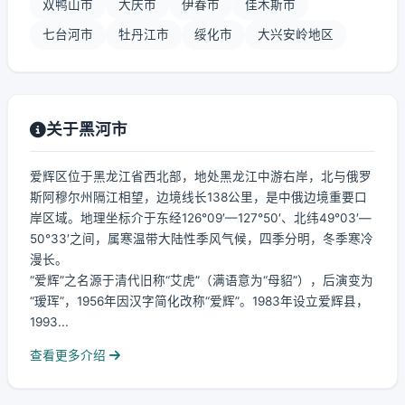
双鸭山市
大庆市
伊春市
佳木斯市
七台河市
牡丹江市
绥化市
大兴安岭地区
关于黑河市
爱辉区位于黑龙江省西北部，地处黑龙江中游右岸，北与俄罗
斯阿穆尔州隔江相望，边境线长138公里，是中俄边境重要口
岸区域。地理坐标介于东经126°09′—127°50′、北纬49°03′—
50°33′之间，属寒温带大陆性季风气候，四季分明，冬季寒冷
漫长。
“爱辉”之名源于清代旧称“艾虎”（满语意为“母貂”），后演变为
“瑷珲”，1956年因汉字简化改称“爱辉”。1983年设立爱辉县，
1993...
查看更多介绍