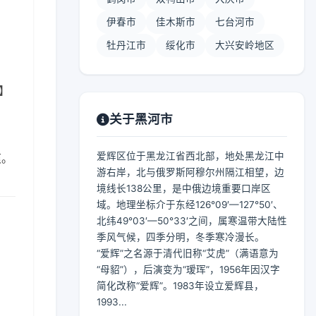
伊春市
佳木斯市
七台河市
牡丹江市
绥化市
大兴安岭地区
 】
关于黑河市
爱辉区位于黑龙江省西北部，地处黑龙江中
爽。
游右岸，北与俄罗斯阿穆尔州隔江相望，边
境线长138公里，是中俄边境重要口岸区
域。地理坐标介于东经126°09′—127°50′、
北纬49°03′—50°33′之间，属寒温带大陆性
季风气候，四季分明，冬季寒冷漫长。
“爱辉”之名源于清代旧称“艾虎”（满语意为
“母貂”），后演变为“瑷珲”，1956年因汉字
简化改称“爱辉”。1983年设立爱辉县，
1993...