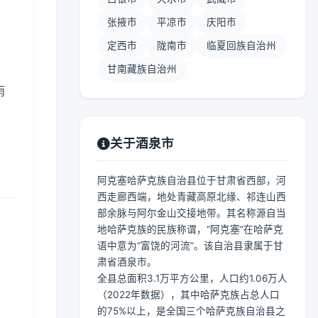
张掖市
平凉市
庆阳市
定西市
陇南市
临夏回族自治州
甘南藏族自治州
雨
关于酒泉市
阿克塞哈萨克族自治县位于甘肃省西部，河
西走廊西端，地处青藏高原北缘、祁连山西
部余脉与阿尔金山交接地带。其名称源自当
地哈萨克族的民族称谓，“阿克塞”在哈萨克
语中意为“富饶的河流”。该自治县隶属于甘
肃省酒泉市。
全县总面积3.1万平方公里，人口约1.06万人
（2022年数据），其中哈萨克族占总人口
的75%以上，是全国三个哈萨克族自治县之