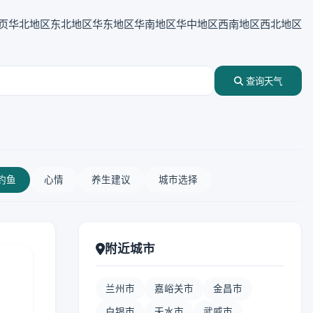
页
华北地区
东北地区
华东地区
华南地区
华中地区
西南地区
西北地区
查询天气
钓鱼
心情
养生建议
城市选择
附近城市
兰州市
嘉峪关市
金昌市
白银市
天水市
武威市