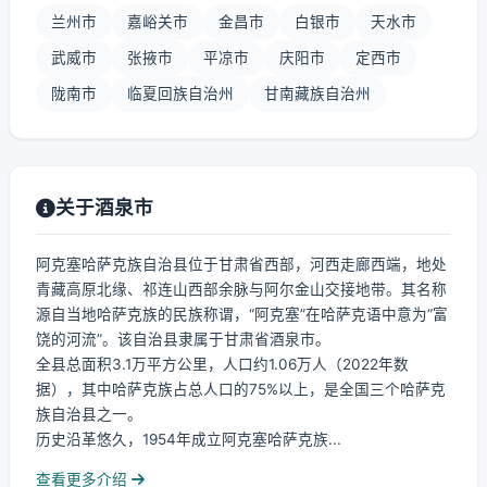
兰州市
嘉峪关市
金昌市
白银市
天水市
武威市
张掖市
平凉市
庆阳市
定西市
陇南市
临夏回族自治州
甘南藏族自治州
关于酒泉市
阿克塞哈萨克族自治县位于甘肃省西部，河西走廊西端，地处
青藏高原北缘、祁连山西部余脉与阿尔金山交接地带。其名称
源自当地哈萨克族的民族称谓，“阿克塞”在哈萨克语中意为“富
饶的河流”。该自治县隶属于甘肃省酒泉市。
全县总面积3.1万平方公里，人口约1.06万人（2022年数
据），其中哈萨克族占总人口的75%以上，是全国三个哈萨克
族自治县之一。
历史沿革悠久，1954年成立阿克塞哈萨克族...
查看更多介绍