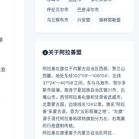
呼伦贝尔市
巴彦淖尔市
乌兰察布市
兴安盟
锡林郭勒盟
晴
关于阿拉善盟
阿拉善左旗位于内蒙古自治区西部、贺兰山
诱发
西麓，地处东经102°09′—106°04′、北纬
37°24′—40°08′之间，东与乌海市、鄂尔多
斯市接壤，南连宁夏回族自治区银川市、石
嘴山市，西邻阿拉善右旗和甘肃省武威市，
北靠蒙古国，边境线长124公里。旗名“阿拉
善”系蒙古语，意为“五彩斑斓之地”，“左旗”
源于清代阿拉善和硕特旗划分为左、右两翼
的行政建制传统。
阿拉善左旗隶属于内蒙古自治区阿拉...