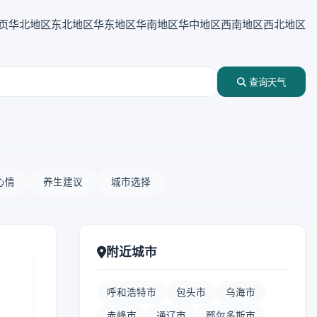
页
华北地区
东北地区
华东地区
华南地区
华中地区
西南地区
西北地区
查询天气
心情
养生建议
城市选择
附近城市
呼和浩特市
包头市
乌海市
赤峰市
通辽市
鄂尔多斯市