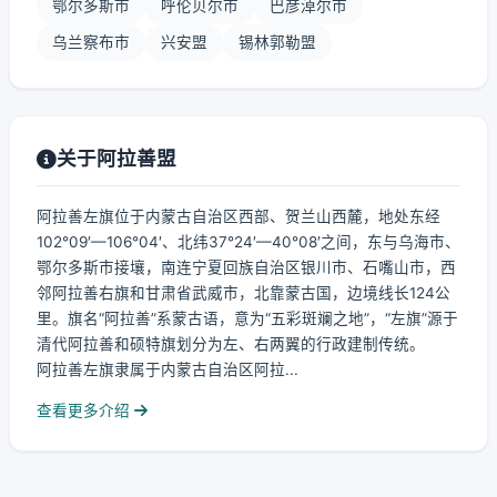
鄂尔多斯市
呼伦贝尔市
巴彦淖尔市
乌兰察布市
兴安盟
锡林郭勒盟
关于阿拉善盟
阿拉善左旗位于内蒙古自治区西部、贺兰山西麓，地处东经
102°09′—106°04′、北纬37°24′—40°08′之间，东与乌海市、
鄂尔多斯市接壤，南连宁夏回族自治区银川市、石嘴山市，西
邻阿拉善右旗和甘肃省武威市，北靠蒙古国，边境线长124公
里。旗名“阿拉善”系蒙古语，意为“五彩斑斓之地”，“左旗”源于
清代阿拉善和硕特旗划分为左、右两翼的行政建制传统。
阿拉善左旗隶属于内蒙古自治区阿拉...
查看更多介绍